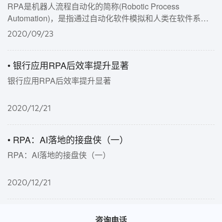
RPA是机器人流程自动化的简称(Robotic Process
Automation)，是指通过自动化软件模拟和人类在软件系统
中交互的动作来执行业务流程。 RPA机器人能够根据相应
2020/09/23
规则和需要执行各种重复性任务，替代或辅助人工操作，实
现7*24小时全天候自动化运作，降低企业人工成本。从而可
• 银行应用RPA后效率提升显著
以大幅度降低差错率和操作风险，帮助企业实现精益化管
理。
银行应用RPA后效率提升显著
2020/12/21
• RPA：AI落地的接盘侠（一）
RPA：AI落地的接盘侠（一）
2020/12/21
咨询电话