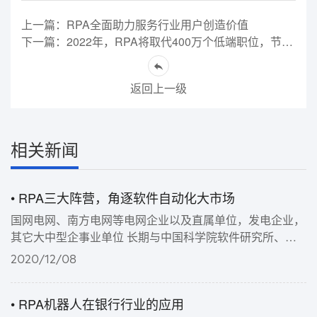
上一篇：RPA全面助力服务行业用户创造价值
下一篇：2022年，RPA将取代400万个低端职位，节省超1000亿美元成本
返回上一级
相关新闻
• RPA三大阵营，角逐软件自动化大市场
国网电网、南方电网等电网企业以及直属单位，发电企业，
其它大中型企事业单位 长期与中国科学院软件研究所、复
旦大学、北京航空航天大学等科研机构及高等院校充分合
2020/12/08
作，背靠其人才和科研优势，聘请院士、专家作为公司的顾
问，使我们对市场的把握更具前瞻性，
• RPA机器人在银行行业的应用